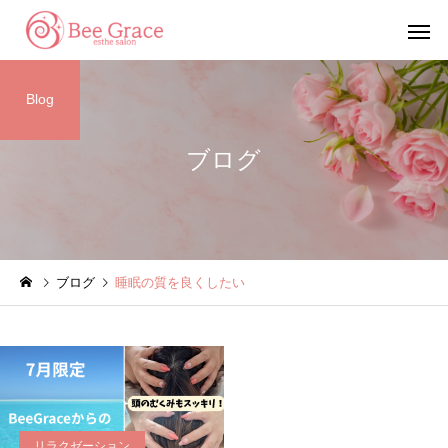
Blog
ブログ
脱毛コース
エステコ
エステ
サロンのニュース
ブログ
睡眠の質を良くしたい
数量限定で抽選販売が決定
夏季休業のお知らせ
しました‼
リラクゼーション