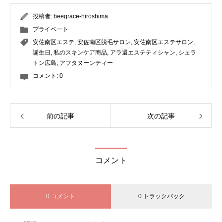
投稿者:
beegrace-hiroshima
プライベート
安佐南区エステ
,
安佐南区脱毛サロン
,
安佐南区エステサロン
,
誕生日
,
私のスキンケア商品
,
アラ還エステティシャン
,
シェラ
トン広島
,
アフタヌーンティー
コメント:
0
前の記事
次の記事
コメント
0 コメント
0 トラックバック