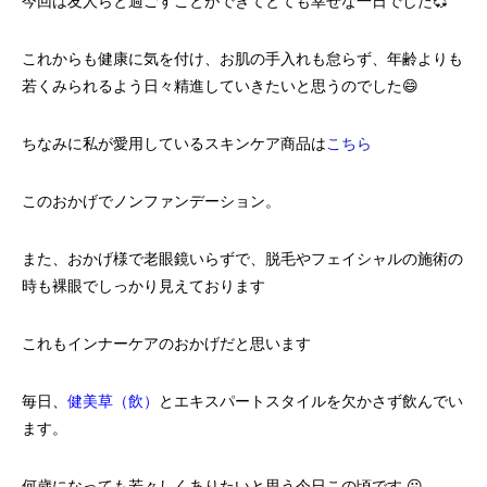
今回は友人らと過ごすことができてとても幸せな一日でした💞
これからも健康に気を付け、お肌の手入れも怠らず、年齢よりも
若くみられるよう日々精進していきたいと思うのでした😄
ちなみに私が愛用しているスキンケア商品は
こちら
このおかげでノンファンデーション。
また、おかげ様で老眼鏡いらずで、脱毛やフェイシャルの施術の
時も裸眼でしっかり見えております
これもインナーケアのおかげだと思います
毎日、
健美草（飲）
と
エキスパートスタイル
を欠かさず飲んでい
ます。
何歳になっても若々しくありたいと思う今日この頃です 😛